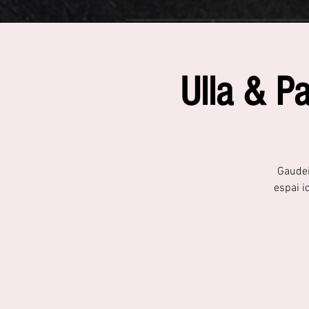
Ulla & Pa
Gaudei
espai i