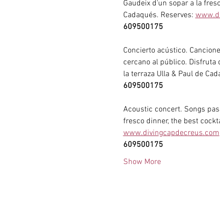
Gaudeix d'un sopar a la fresca
Cadaqués. Reserves: 
www.di
609500175
Concierto acústico. Cancione
cercano al público. Disfruta 
la terraza Ulla & Paul de Ca
609500175
Acoustic concert. Songs pass
fresco dinner, the best cockt
www.divingcapdecreus.com
609500175
Show More