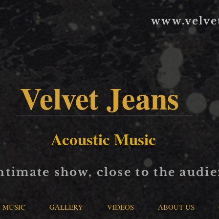
www.velve
Velvet Jeans
Acoustic Music
ntimate show, close to the audi
MUSIC
GALLERY
VIDEOS
ABOUT US