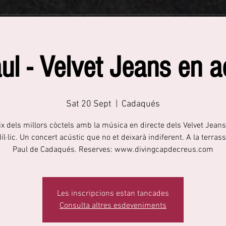
ul - Velvet Jeans en a
Sat 20 Sept
  |  
Cadaqués
x dels millors còctels amb la música en directe dels Velvet Jeans
díl·lic. Un concert acústic que no et deixarà indiferent. A la terrass
Paul de Cadaqués. Reserves: www.divingcapdecreus.com
Les inscripcions estan tancades
Consulta altres esdeveniments