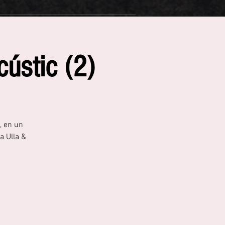
cústic (2)
, en un
a Ulla &