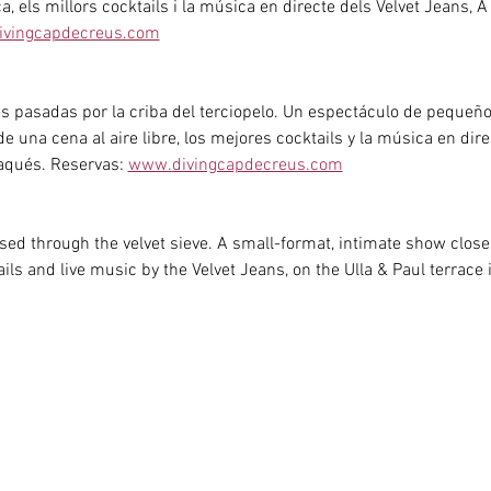
, els millors cocktails i la música en directe dels Velvet Jeans, A 
vingcapdecreus.com
s pasadas por la criba del terciopelo. Un espectáculo de pequeño 
de una cena al aire libre, los mejores cocktails y la música en dire
daqués. Reservas: 
www.divingcapdecreus.com
ed through the velvet sieve. A small-format, intimate show close 
ails and live music by the Velvet Jeans, on the Ulla & Paul terrace